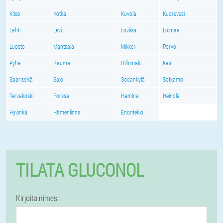
Kitee
Kotka
Kuvola
Kuorevesi
Lahti
Levi
Loviisa
Loimaa
Luosto
Mantsala
Mikkeli
Porvo
Pyha
Rauma
Riihimäki
Käsi
Saariselkä
Salo
Sodankylä
Sotkamo
Tervakoski
Forssa
Hamina
Heinola
Hyvinkä
Hämenlinna
Enontekio
TILATA GLUCONOL
Kirjoita nimesi