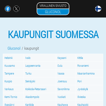
VIRALLINEN SIVUSTO
GLUCONOL
KAUPUNGIT SUOMESSA
Gluconol
kaupungit
Helsinki
Ivalo
Kayaani
Kittila
Kuusamo
Lappeenranta
Oulu
Rovaniemi
Tampere
Turku
Vaasa
Maarianhamina
Kuopio
Seinäjoki
Joensuu
Pori
Varkaus
Kokkola-Pietarsaari
Savonlinna
Jyväskylä
Kemi-Tornio
Akaslompolo
Vuokati
Ilivieska
Ilyasjärvi
Karkkila
Kauhawa
Kauhajoki